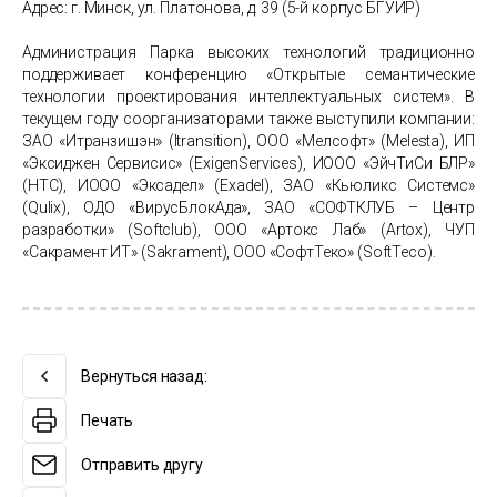
Адрес: г. Минск, ул. Платонова, д. 39 (5-й корпус БГУИР)
Администрация Парка высоких технологий традиционно
поддерживает конференцию «Открытые семантические
технологии проектирования интеллектуальных систем». В
текущем году соорганизаторами также выступили компании:
ЗАО «Итранзишэн» (
Itransition
), ООО «Мелсофт» (
Melesta
), ИП
«Эксиджен Сервисис» (
Exigen
Services
), ИООО «ЭйчТиСи БЛР»
(
HTC
), ИООО «Эксадел» (
Exadel
), ЗАО «Кьюликс Системс»
(
Qulix
), ОДО «ВирусБлокАда», ЗАО «СОФТКЛУБ – Центр
разработки» (
Softclub
), ООО «Артокс Лаб» (
Artox
), ЧУП
«Сакрамент ИТ» (
Sakrament
), ООО «СофтТеко» (
SoftTeco
).
Вернуться назад:
Печать
Отправить другу