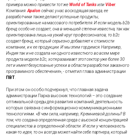
примера можно привести тот же
World of Tanks
или
Viber
.
Компания
Apalon
сейчас у нас восходящая звезда, ее
разработчики также делают успешные продукты,
ориентированные на массового потребителя. И если модель b2b
бренд особо не создает, она в меньшей степени известна, так как
ориентирована лишь на узкий круг профессионалов, то b2c
создает бренд, который серьезно добавляет к стоимости
компании, и к ее продукции. И мы этим гордимся. Например,
Индия так и не создала ни одного известного во всем мире
продукта модели b2c, хотя развивает этот сектор уже более 30
лет и имеет безусловные успехи в области разработки заказного
программного обеспечения
»
, - отметил глава администрации
ПВТ
.
При этом он особо подчеркнул, что главная задача
администрации Парка высоких технологий – это создание
оптимальной среды для развития компаний, деятельность
которых связана с информационно-коммуникационными
технологиями.
«
В чем сила, например, Кремниевой долины? В
том, что создана определенная среда с высокой концентрацией
специалистов в определенной области. И если у человека есть
какая-то идея, то он всегда может найти себе партнера, который