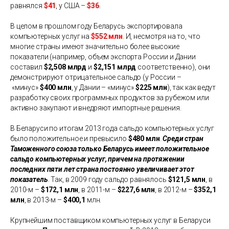
равнялся
$41
, у США –
$36
.
В целом в прошлом году Беларусь экспортировала
компьютерных услуг на
$552 млн
. И, несмотря на то, что
многие страны имеют значительно более высокие
показатели (например, объем экспорта России и Дании
составил
$2,508 млрд
и
$2,151 млрд
соответственно), они
демонстрируют отрицательное сальдо (у России –
«
минус
»
$400 млн
, у Дании –
«
минус
»
$225 млн
), так как ведут
разработку своих программных продуктов за рубежом или
активно закупают и внедряют импортные решения.
В Беларуси по итогам 2013 года сальдо компьютерных услуг
было положительное и превысило
$480 млн
.
Среди стран
Таможенного союза только Беларусь имеет положительное
сальдо компьютерных услуг, причем на протяжении
последних пяти лет страна постоянно увеличивает этот
показатель
. Так, в 2009 году сальдо равнялось
$121,5 млн
, в
2010-м –
$172,1 млн
, в 2011-м –
$227,6 млн
, в 2012-м –
$352,1
млн
, в 2013-м –
$400,1
млн.
Крупнейшим поставщиком компьютерных услуг в Беларуси