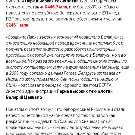
является
Парк высоких технологий
. В 2013 году объем
экспорта составил
$446,7 млн
, или более 80% от общего
показателя по республике. За первое полугодие 2014 года
ПВТ экспортировал программного обеспечения и услуг на
$246,1 млн
.
«
Создание Парка высоких технологий позволило Беларуси за
относительно небольшой период времени, за неполных 9 лет,
получить развитую индустрию разработки компьютерных
программ, о которой уже говорят не только в Беларуси, но и во
всем мире. Как раз за это время мы и обошли многие страны по
экспорту компьютерных услуг на душу населения. Например, еще
в 2009 году, согласно данным Forbes, Беларусь отставала от
Индии по этому показателю. Сейчас мы обошли и Индию, и
США
»
, - рассказал в беседе с корреспондентом БЕЛТА
директор администрации
Парка высоких технологий
Валерий Цепкало
.
При этом он подчеркнул, что белорусские IT-компании стали
известны не только в узкой среде профессионалов как
разработчики модели b2b (бизнес для бизнеса).
«
У нас
появилась модель b2c – бизнес для потребителей. Речь идет о
программных продуктах с высокой тиражностью. В качестве