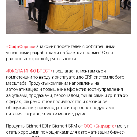
«СофтСервис
»
знакомит посетителей с собственными
успешными разработками на базе платформы 1С для
различных отраслей деятельности.
«ЮКОЛА-ИНФО-БРЕСТ»
предлагает клиентам свои
компетенции по вводу в эксплуатацию ERP-систем любого
масштаба. Продукты компании направлены на
автоматизацию и повышение эффективности управления
закупками, продажами, персоналом, финансами и др. в таких
сферах, как ремонтное производство и сервисное
обслуживание, производство и торговля продуктами
питания, фармацевтика и многие другие.
Продукты Bidmart EDI и Bidmart SRM от
ООО «Бидмартс»
могут
стать хорошими помощниками для автоматизации бизнес-