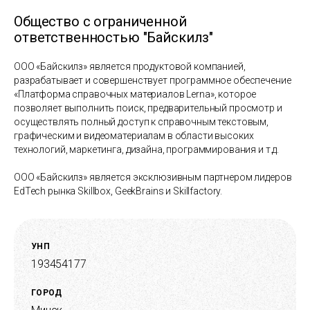
Общество с ограниченной
ответственностью "Байскилз"
ООО «Байскилз» является продуктовой компанией,
разрабатывает и совершенствует программное обеспечение
«Платформа справочных материалов Lerna», которое
позволяет выполнить поиск, предварительный просмотр и
осуществлять полный доступ к справочным текстовым,
графическим и видеоматериалам в области высоких
технологий, маркетинга, дизайна, программирования и т.д.
ООО «Байскилз» является эксклюзивным партнером лидеров
EdTech рынка Skillbox, GeekBrains и Skillfactory.
УНП
193454177
ГОРОД