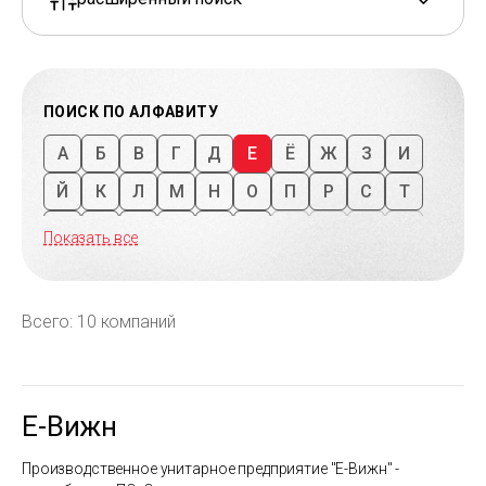
ПОИСК ПО АЛФАВИТУ
А
Б
В
Г
Д
Е
Ё
Ж
З
И
Й
К
Л
М
Н
О
П
Р
С
Т
У
Ф
Х
Ц
Ч
Ш
Щ
Ъ
Ы
Ь
Показать все
Э
Ю
Я
1
2
3
4
5
6
7
8
9
Всего: 10 компаний
Е-Вижн
Производственное унитарное предприятие "Е-Вижн" -