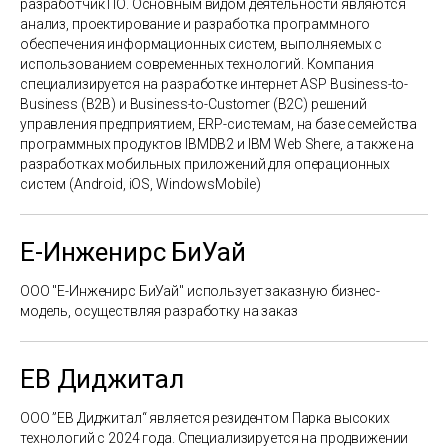
разработчик ПО. Основным видом деятельности являются
анализ, проектирование и разработка программного
обеспечения информационных систем, выполняемых с
использованием современных технологий. Компания
специализируется на разработке интернет ASP Business-to-
Business (B2B) и Business-to-Customer (B2C) решений
управления предприятием, ERP-системам, на базе семейства
программных продуктов IBMDB2 и IBM Web Shere, а также на
разработках мобильных приложений для операционных
систем (Android, iOS, WindowsMobile)
Е-Инженирс БиУай
ООО "Е-Инженирс БиУай" использует заказную бизнес-
модель, осуществляя разработку на заказ
ЕВ Диджитал
ООО ”ЕВ Диджитал“ является резидентом Парка высоких
технологий с 2024 года. Специализируется на продвижении