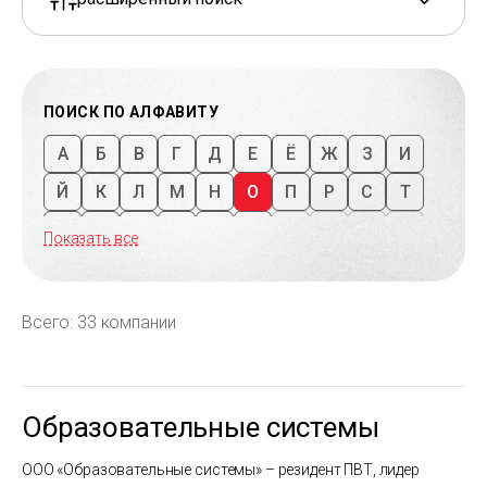
ПОИСК ПО АЛФАВИТУ
А
Б
В
Г
Д
Е
Ё
Ж
З
И
Й
К
Л
М
Н
О
П
Р
С
Т
У
Ф
Х
Ц
Ч
Ш
Щ
Ъ
Ы
Ь
Показать все
Э
Ю
Я
1
2
3
4
5
6
7
8
9
Всего: 33 компании
Образовательные системы
ООО «Образовательные системы» – резидент ПВТ, лидер