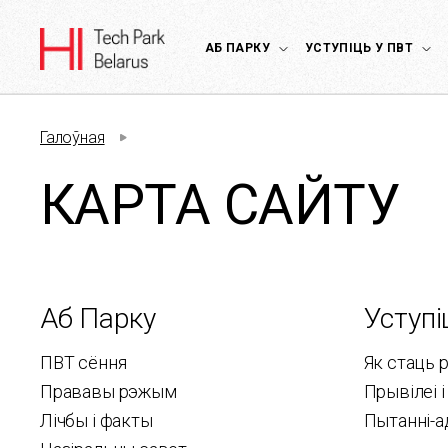
АБ ПАРКУ
УСТУПІЦЬ У ПВТ
Галоўная
КАРТА САЙТУ
Аб Парку
Уступі
ПВТ сёння
Як стаць 
Прававы рэжым
Прывілеі 
Лічбы і факты
Пытанні-