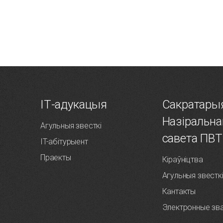
ІТ-адукацыя
Сакратары
Назiральна
Агульныя звесткі
савета ПВТ
IT-абітурыент
Праекты
Кіраўніцтва
Агульныя звестк
Кантакты
Электронные зв