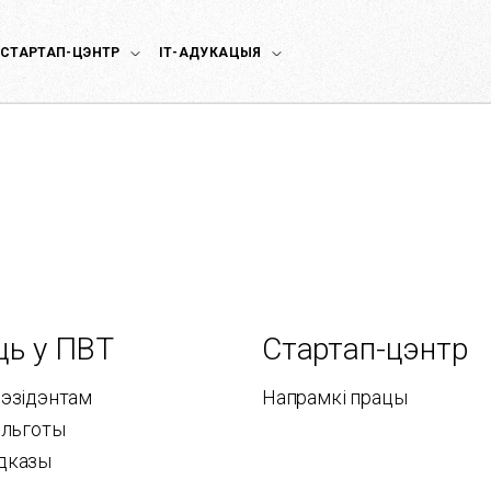
СТАРТАП-ЦЭНТР
ІТ-АДУКАЦЫЯ
ць у ПВТ
Стартап-цэнтр
рэзідэнтам
Напрамкі працы
і льготы
адказы