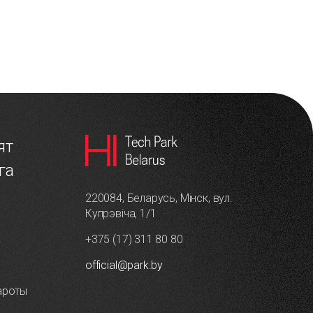
ят
га
220084, Беларусь, Мінск, вул.
Купрэвіча, 1/1
+375 (17) 311 80 80
і
official@park.by
ароты