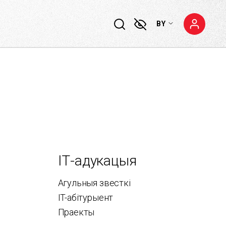
BY
ІТ-адукацыя
Агульныя звесткі
IT-абітурыент
Праекты