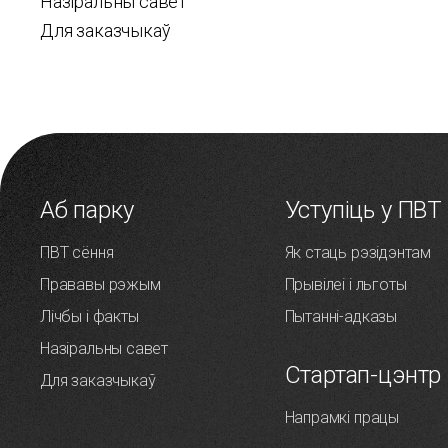
Назіральны савет
Для заказчыкаў
Аб парку
Уступіць у ПВТ
ПВТ сёння
Як стаць рэзідэнтам
Прававы рэжым
Прывілеі і льготы
Лічбы і факты
Пытанні-адказы
Назіральны савет
Стартап-цэнтр
Для заказчыкаў
Напрамкі працы